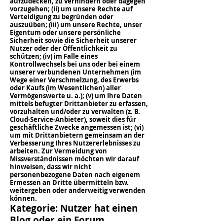
aufzudecken, zu verhindern oder dagegen
vorzugehen; (ii) um unsere Rechte auf
Verteidigung zu begründen oder
auszuüben; (iii) um unsere Rechte, unser
Eigentum oder unsere persönliche
Sicherheit sowie die Sicherheit unserer
Nutzer oder der Öffentlichkeit zu
schützen; (iv) im Falle eines
Kontrollwechsels bei uns oder bei einem
unserer verbundenen Unternehmen (im
Wege einer Verschmelzung, des Erwerbs
oder Kaufs (im Wesentlichen) aller
Vermögenswerte u. a.); (v) um Ihre Daten
mittels befugter Drittanbieter zu erfassen,
vorzuhalten und/oder zu verwalten (z. B.
Cloud-Service-Anbieter), soweit dies für
geschäftliche Zwecke angemessen ist; (vi)
um mit Drittanbietern gemeinsam an der
Verbesserung Ihres Nutzererlebnisses zu
arbeiten. Zur Vermeidung von
Missverständnissen möchten wir darauf
hinweisen, dass wir nicht
personenbezogene Daten nach eigenem
Ermessen an Dritte übermitteln bzw.
weitergeben oder anderweitig verwenden
können.
Kategorie: Nutzer hat einen
Blog oder ein Forum