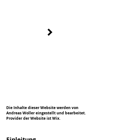
Ich bin ein Textabschnitt. Klicken Sie hier,
um Ihren eigenen Text hinzuzufügen und
mich zu bearbeiten.
enbezogener Daten unter Verwendung von
Cookies zu Analysezwecken ist bei Vorliegen
einer diesbezüglichen Einwilligung des Nutzers
Art. 6 Abs. 1 lit. a DSGVO.
Die Inhalte dieser Website werden von
Andreas Woller eingestellt und bearbeitet.
Provider der Website ist Wix.
Einleitung