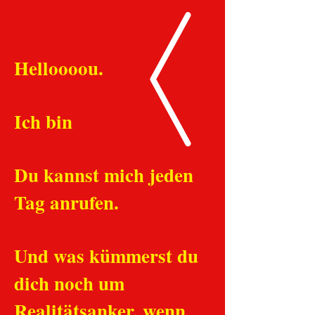
Helloooou.
Ich bin
Du kannst mich jeden
Tag anrufen.
Und was kümmerst du
dich noch um
Realitätsanker, wenn